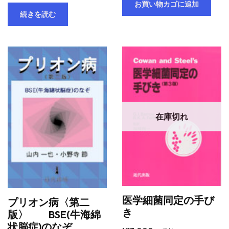
お買い物カゴに追加
続きを読む
在庫切れ
医学細菌同定の手び
プリオン病〈第二
き
版〉 BSE(牛海綿
状脳症)のなぞ