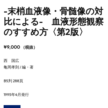
-末梢血液像・骨髄像の対
比による- 血液形態観察
のすすめ方〈第2版〉
¥
9,000
（税抜）
西 国広
亀岡孝則 / 編・著
B5判 288頁
1995年4月発行