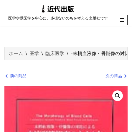
コ
医学や獣医学を中心に、多様ないのちを考える出版社です
ン
テ
ン
ツ
ホーム
\
医学
\
臨床医学
\
-末梢血液像・骨髄像の対比
へ
ス
キ
前の商品
次の商品
ッ
プ