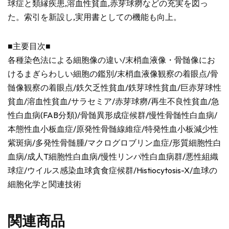
球症と類縁疾患,溶血性貧血,赤芽球癆などの充実を図っ
た。索引を新設し,実用書としての機能も向上。
■主要目次■
各種染色法による細胞像の違い/末梢血液像・骨髄像にお
けるまぎらわしい細胞の鑑別/末梢血液像観察の着眼点/骨
髄像観察の着眼点/鉄欠乏性貧血/鉄芽球性貧血/巨赤芽球性
貧血/溶血性貧血/サラセミア/赤芽球癆/再生不良性貧血/急
性白血病(FAB分類)/骨髄異形成症候群/慢性骨髄性白血病/
本態性血小板血症/原発性骨髄線維症/特発性血小板減少性
紫斑病/多発性骨髄腫/マクログロブリン血症/形質細胞性白
血病/成人T細胞性白血病/慢性リンパ性白血病群/悪性組織
球症/ウイルス感染血球貪食症候群/Histiocytosis-X/血球の
細胞化学と関連技術
関連商品