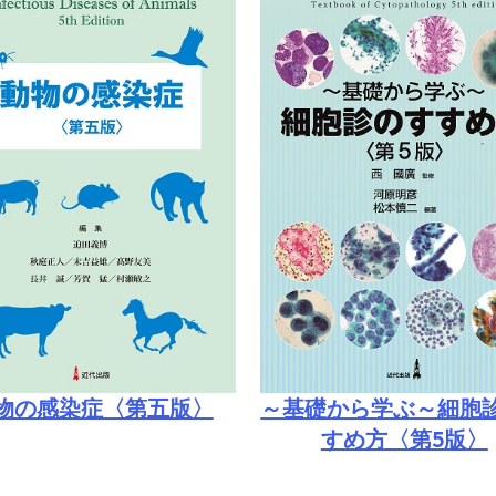
物の感染症〈第五版〉
～基礎から学ぶ～細胞
すめ方〈第5版〉