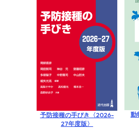
動
予防接種の手びき〈2026-
27年度版〉