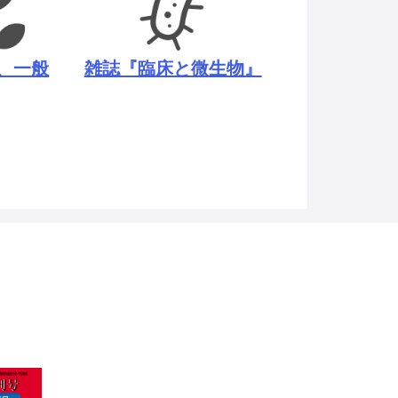
、一般
雑誌『臨床と微生物』