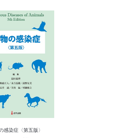
の感染症〈第五版〉
～基礎から学ぶ～細胞診のすす
方〈第5版〉