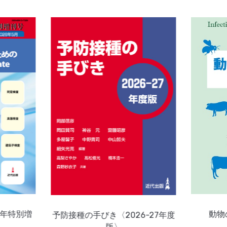
6年特別増
動物
予防接種の手びき〈2026-27年度
ト
版〉