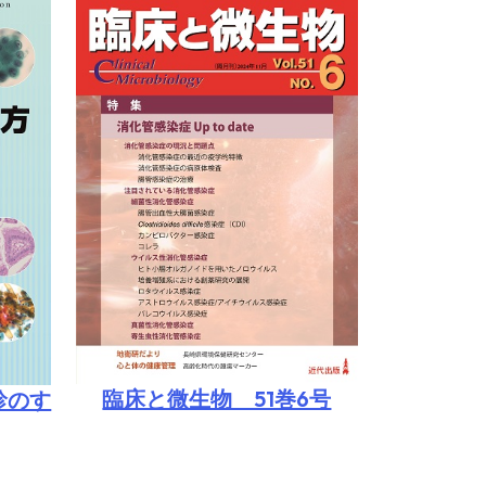
臨床と微生物 51巻6号
診のす