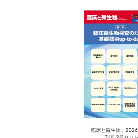
「臨床と微生物」202
猫はグルメ？猫舌って本当？動物
刊号 2冊セッ
の感覚の世界