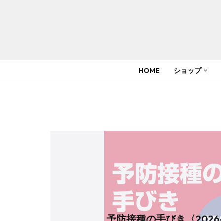
コ
ン
テ
HOME
ショップ
ン
ツ
へ
ス
キ
ッ
プ
予防接種の手びき〈2026