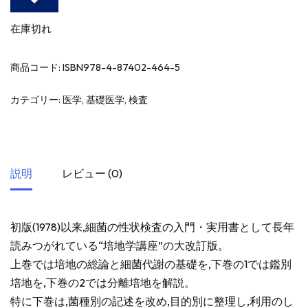
在庫切れ
商品コード:
ISBN978-4-87402-464-5
カテゴリー:
医学
,
基礎医学
,
検査
説明
レビュー (0)
初版(1978)以来,細菌の性状検査の入門・実用書として長年
読みつがれている“培地学講座”の大改訂版。
上巻では培地の総論と細菌代謝の基礎を,下巻の1では鑑別
培地を,下巻の2では分離培地を解説。
特に下巻は,菌種別の記述を改め,目的別に整理し,利用のし