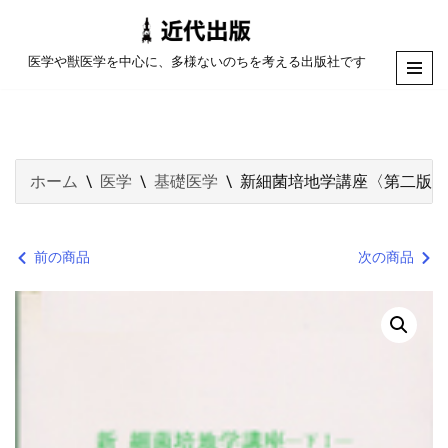
コ
医学や獣医学を中心に、多様ないのちを考える出版社です
ン
テ
ン
ツ
ホーム
\
医学
\
基礎医学
\
新細菌培地学講座〈第二版〉
へ
ス
キ
前の商品
次の商品
ッ
プ