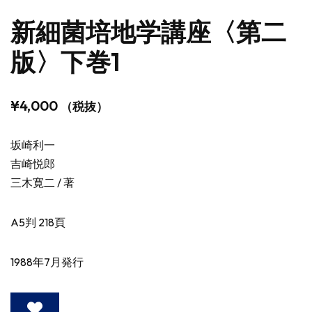
新細菌培地学講座〈第二
版〉下巻1
¥
4,000
（税抜）
坂崎利一
吉崎悦郎
三木寛二 / 著
A5判 218頁
1988年7月発行