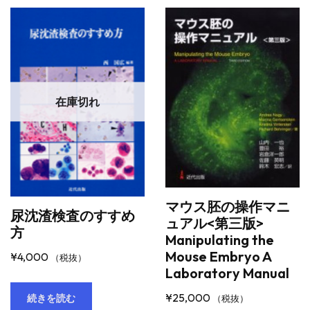
在庫切れ
マウス胚の操作マニ
尿沈渣検査のすすめ
ュアル<第三版>
方
Manipulating the
Mouse Embryo A
¥
4,000
（税抜）
Laboratory Manual
¥
25,000
続きを読む
（税抜）