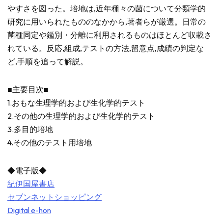
やすさを図った。培地は,近年種々の菌について分類学的
研究に用いられたもののなかから,著者らが厳選。日常の
菌種同定や鑑別・分離に利用されるものはほとんど収載さ
れている。反応,組成,テストの方法,留意点,成績の判定な
ど,手順を追って解説。
■主要目次■
1.おもな生理学的および生化学的テスト
2.その他の生理学的および生化学的テスト
3.多目的培地
4.その他のテスト用培地
◆電子版◆
紀伊国屋書店
セブンネットショッピング
Digital e-hon