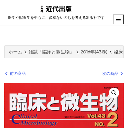
コ
医学や獣医学を中心に、多様ないのちを考える出版社です
ン
テ
ン
ツ
ホーム
\
雑誌『臨床と微生物』
\
2016年(43巻)
\
臨床と
へ
ス
キ
前の商品
次の商品
ッ
プ