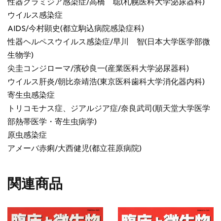
性器クラミジア感染症/高橋 聡(札幌医科大学泌尿器科)
ウイルス感染症
AIDS/今村顕史(都立駒込病院感染症科)
性器ヘルペスウイルス感染症/早川 智(日本大学医学部微
生物学)
尖圭コンジローマ/濱砂良一(産業医科大学泌尿器科)
ウイルス肝炎/朝比奈靖浩(東京医科歯科大学消化器内科)
寄生虫感染症
トリコモナス症、ジアルジア症/奈良武司(順天堂大学医学
部熱帯医学・寄生虫病学)
原虫感染症
アメーバ赤痢/大西健児(都立荏原病院)
関連商品