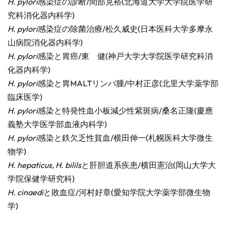
H. pylori
感染症の診断/間部克裕(北海道大学大学院医学研
究科消化器内科学)
H. pylori
感染症の除菌治療/松久威史(日本医科大学多摩永
山病院消化器内科学)
H. pylori
感染と胃癌/東 健(神戸大学大学院医学研究科消
化器内科学)
H. pylori
感染と胃MALTリンパ腫/中村正彦(北里大学薬学部
臨床医学)
H. pylori
感染と特発性血小板減少性紫斑病/桑名正隆(慶應
義塾大学医学部血液内科学)
H. pylori
感染と鉄欠乏性貧血/横田伸一(札幌医科大学微生
物学)
H. hepaticus, H. bilils
と肝胆道系疾患/横田憲治(岡山大学大
学院保健学研究科)
H. cinaedi
と敗血症/河村好章(愛知学院大学薬学部微生物
学)