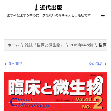
コ
医学や獣医学を中心に、多様ないのちを考える出版社です
ン
テ
ン
ツ
ホーム
\
雑誌『臨床と微生物』
\
2015年(42巻)
\
臨床と
へ
ス
キ
前の商品
次の商品
ッ
プ