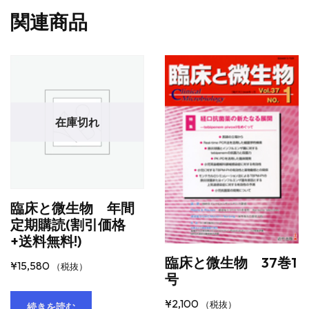
関連商品
在庫切れ
臨床と微生物 年間
定期購読(割引価格
+送料無料!)
臨床と微生物 37巻1
¥
15,580
（税抜）
号
¥
2,100
（税抜）
続きを読む