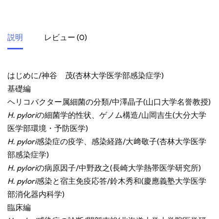
説明
レビュー (0)
はじめに/神谷 茂(杏林大学医学部感染症学)
基礎編
ヘリコバクター属細菌の分類/中澤晶子(山口大学名誉教授)
H. pylori
の細菌学的性状、ゲノム構造/山岡吉生(大分大学
医学部環境・予防医学)
H. pylori
感染症の疫学、感染経路/大﨑敬子(杏林大学医学
部感染症学)
H. pylori
の病原因子/中野政之(長崎大学熱帯医学研究所)
H. pylori
感染と宿主免疫応答/鈴木秀和(慶應義塾大学医学
部消化器内科学)
臨床編