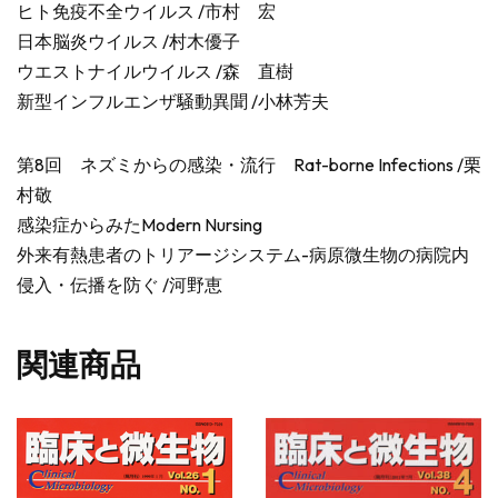
ヒト免疫不全ウイルス /市村 宏
日本脳炎ウイルス /村木優子
ウエストナイルウイルス /森 直樹
新型インフルエンザ騒動異聞 /小林芳夫
第8回 ネズミからの感染・流行 Rat-borne Infections /栗
村敬
感染症からみたModern Nursing
外来有熱患者のトリアージシステム-病原微生物の病院内
侵入・伝播を防ぐ /河野恵
関連商品