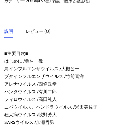
カテゴリー:
2010年(37巻)
,
雑誌『臨床と微生物』
説明
レビュー (0)
■主要目次■
はじめに /栗村 敬
鳥インフルエンザウイルス /大槻公一
ブタインフルエンザウイルス /竹前喜洋
アレナウイルス /西條政幸
ハンタウイルス /有川二郎
フィロウイルス /高田礼人
ニパウイルス、ヘンドラウイルス /米田美佐子
狂犬病ウイルス /牧野芳大
SARSウイルス /加瀬哲男