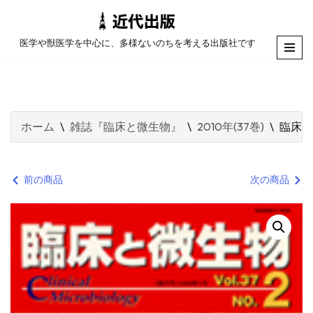
コ
医学や獣医学を中心に、多様ないのちを考える出版社です
ン
テ
ン
ツ
ホーム
\
雑誌『臨床と微生物』
\
2010年(37巻)
\
臨床と
へ
ス
キ
前の商品
次の商品
ッ
プ