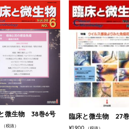
と微生物 38巻6号
臨床と微生物 27巻
0
（税抜）
¥
1,900
（税抜）