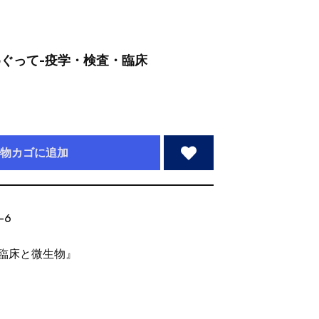
めぐって-疫学・検査・臨床
物カゴに追加
-6
臨床と微生物』