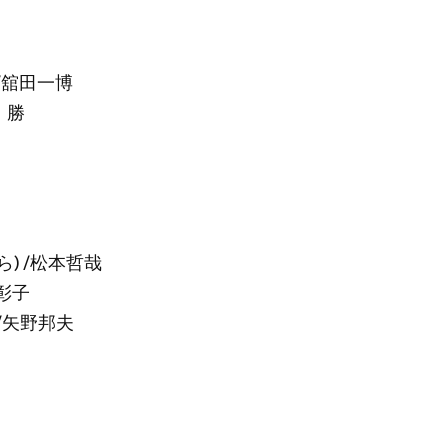
/舘田一博
 勝
) /松本哲哉
彰子
/矢野邦夫