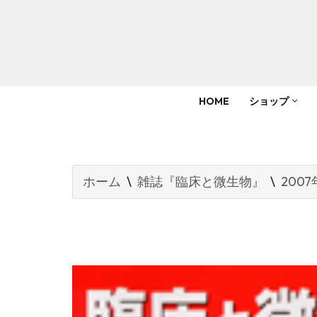
コ
ン
テ
HOME
ショップ
ン
ツ
へ
ス
ホーム
\
雑誌『臨床と微生物』
\
2007
キ
ッ
プ