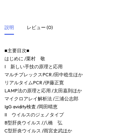
説明
レビュー (0)
■主要目次■
はじめに /栗村 敬
I 新しい手技の原理と応用
マルチプレックスPCR /田中稔生ほか
リアルタイムPCR /伊藤正寛
LAMP法の原理と応用 /太田嘉則ほか
マイクロアレイ解析法 /三浦公志郎
IgG avidity検査 /岡田晴恵
II ウイルスのジェノタイプ
B型肝炎ウイルス /八橋 弘
C型肝炎ウイルス /雨宮史武ほか