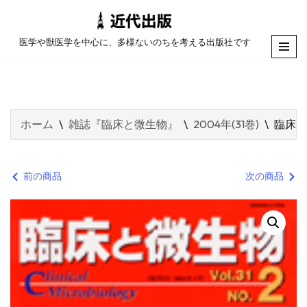
コ
医学や獣医学を中心に、多様ないのちを考える出版社です
ン
テ
ン
ツ
ホーム
\
雑誌『臨床と微生物』
\
2004年(31巻)
\
臨床と
へ
ス
キ
前の商品
次の商品
ッ
プ