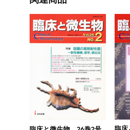
臨床
臨床と微生物 26巻2号