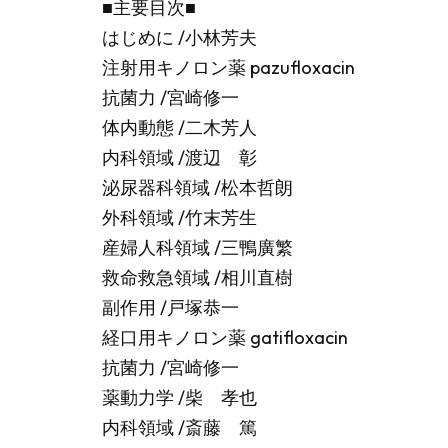
■主要目次■
はじめに /小林芳夫
注射用キノロン薬 pazufloxacin
抗菌力 /宮崎修一
体内動態 /二木芳人
内科領域 /渡辺 彰
泌尿器科領域 /松本哲朗
外科領域 /竹末芳生
産婦人科領域 /三鴨廣繁
救命救急領域 /相川直樹
副作用 /戸塚恭一
経口用キノロン薬 gatifloxacin
抗菌力 /宮崎修一
薬動力学 /柴 孝也
内科領域 /斎藤 篤