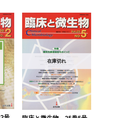
在庫切れ
2号
臨床と微生物 25巻5号