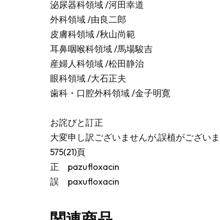
泌尿器科領域 /河田幸道
外科領域 /由良二郎
皮膚科領域 /秋山尚範
耳鼻咽喉科領域 /馬場駿吉
産婦人科領域 /松田静治
眼科領域 /大石正夫
歯科・口腔外科領域 /金子明寛
お詫びと訂正
大変申し訳ございませんが,誤植がござい
575(21)頁
正 pazufloxacin
誤 paxufloxacin
関連商品