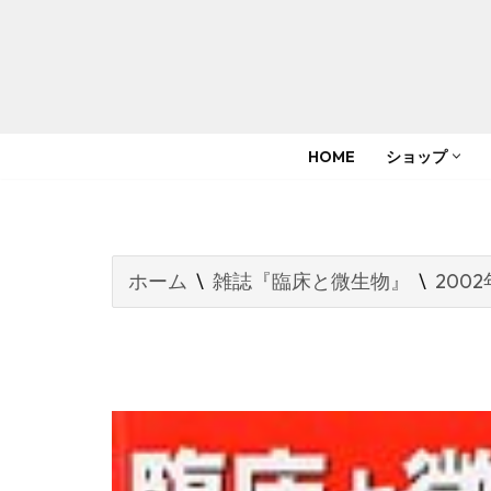
コ
ン
テ
HOME
ショップ
ン
ツ
へ
ス
ホーム
\
雑誌『臨床と微生物』
\
2002
キ
ッ
プ