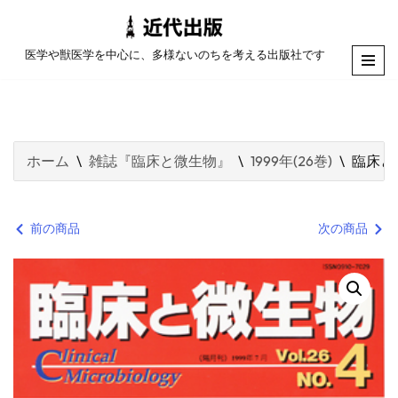
コ
医学や獣医学を中心に、多様ないのちを考える出版社です
ン
テ
ン
ツ
ホーム
\
雑誌『臨床と微生物』
\
1999年(26巻)
\
臨床と
へ
ス
キ
前の商品
次の商品
ッ
プ