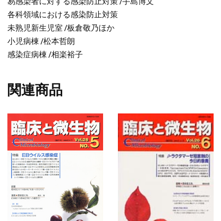
易感染者に対する感染防止対策 /手島博文
各科領域における感染防止対策
未熟児新生児室 /板倉敬乃ほか
小児病棟 /松本哲朗
感染症病棟 /相楽裕子
関連商品