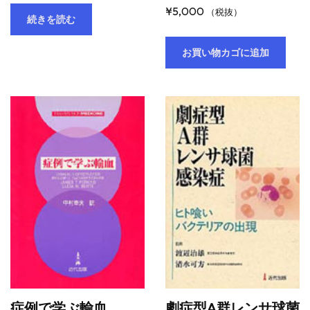
¥
5,000
（税抜）
続きを読む
お買い物カゴに追加
症例で学ぶ輸血
劇症型A群レンサ球菌