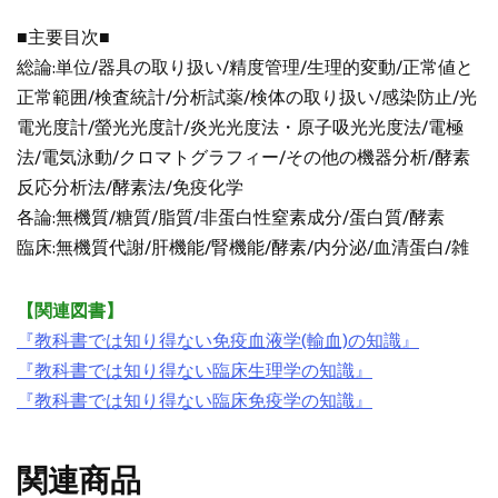
■主要目次■
総論:単位/器具の取り扱い/精度管理/生理的変動/正常値と
正常範囲/検査統計/分析試薬/検体の取り扱い/感染防止/光
電光度計/螢光光度計/炎光光度法・原子吸光光度法/電極
法/電気泳動/クロマトグラフィー/その他の機器分析/酵素
反応分析法/酵素法/免疫化学
各論:無機質/糖質/脂質/非蛋白性窒素成分/蛋白質/酵素
臨床:無機質代謝/肝機能/腎機能/酵素/内分泌/血清蛋白/雑
【関連図書】
『教科書では知り得ない免疫血液学(輸血)の知識』
『教科書では知り得ない臨床生理学の知識』
『教科書では知り得ない臨床免疫学の知識』
関連商品