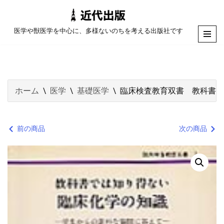
コ
医学や獣医学を中心に、多様ないのちを考える出版社です
ン
テ
ン
ツ
ホーム
\
医学
\
基礎医学
\
臨床検査教育双書 教科書で
へ
ス
キ
前の商品
次の商品
ッ
プ