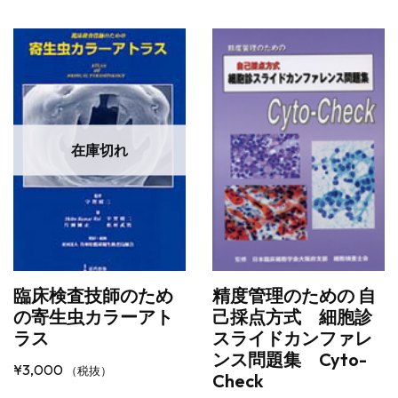
在庫切れ
臨床検査技師のため
精度管理のための 自
の寄生虫カラーアト
己採点方式 細胞診
ラス
スライドカンファレ
ンス問題集 Cyto-
¥
3,000
（税抜）
Check