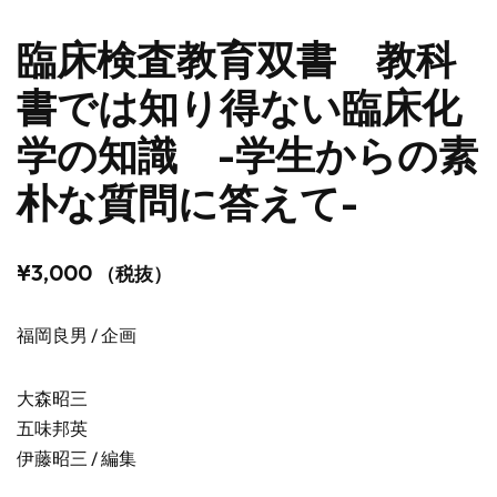
臨床検査教育双書 教科
書では知り得ない臨床化
学の知識 -学生からの素
朴な質問に答えて-
¥
3,000
（税抜）
福岡良男 / 企画
大森昭三
五味邦英
伊藤昭三 / 編集