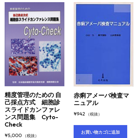
精度管理のための 自
赤痢アメーバ検査マ
己採点方式 細胞診
ニュアル
スライドカンファレ
¥
942
（税抜）
ンス問題集 Cyto-
Check
お買い物カゴに追加
¥
5,000
（税抜）