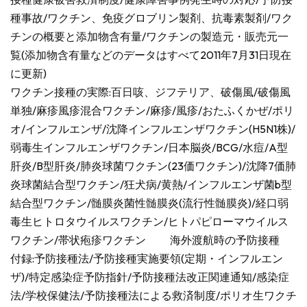
種事故/ワクチン、免疫グロブリン製剤、抗毒素製剤/ワク
チンの概要と添加物含有量/ワクチンの製造元・販売元一
覧(添加物含有量などのデータはすべて2011年7月31日現在
に更新)
ワクチン接種の実際:百日咳、ジフテリア、破傷風/破傷風
単独/麻疹風疹混合ワクチン/麻疹/風疹/おたふくかぜ/ポリ
オ/インフルエンザ/沈降インフルエンザワクチン(H5N1株)/
弱毒生インフルエンザワクチン/日本脳炎/BCG/水痘/A型
肝炎/B型肝炎/肺炎球菌ワクチン(23価ワクチン)/沈降7価肺
炎球菌結合型ワクチン/狂犬病/黄熱/インフルエンザ菌b型
結合型ワクチン/髄膜炎菌性髄膜炎(流行性髄膜炎)/経口弱
毒生ヒトロタウイルスワクチン/ヒトパピローマウイルス
ワクチン/帯状疱疹ワクチン 海外渡航時の予防接種
付録:予防接種法/予防接種実施要領(定期・インフルエン
ザ)/特定感染症予防指針/予防接種法改正関連通知/感染症
法/学校保健法/予防接種法による救済制度/ポリオ生ワクチ