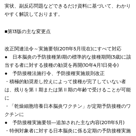
実状、副反応問題などできるだけ資料に基づいて、わかり
やすく解説しております。
■第13版の主な変更点
改正関連法令～実施要領(2011年5月現在)にすべて対応
● 日本脳炎の予防接種第I期の標準的な接種期間(3歳)に該
当する者に対する接種の勧奨を再開(10年4月1日発令)
● 予防接種法施行令、予防接種実施規則改正
・積極的勧奨差し控えによって接種が完了していない者
は、残りを第Ⅰ期または第Ⅱ期の年齢で受けることが可能
に
・「乾燥細胞培養日本脳炎ワクチン」が定期予防接種のワ
クチンに
● 予防接種実施要領―追加された主な内容(2011年5月)
・特例対象者に対する日本脳炎に係る定期の予防接種実施