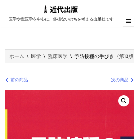
コ
医学や獣医学を中心に、多様ないのちを考える出版社です
ン
テ
ン
ツ
ホーム
\
医学
\
臨床医学
\
予防接種の手びき〈第13版〉
へ
ス
キ
前の商品
次の商品
ッ
プ