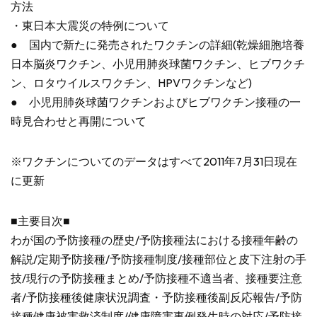
方法
・東日本大震災の特例について
● 国内で新たに発売されたワクチンの詳細(乾燥細胞培養
日本脳炎ワクチン、小児用肺炎球菌ワクチン、ヒブワクチ
ン、ロタウイルスワクチン、HPVワクチンなど)
● 小児用肺炎球菌ワクチンおよびヒブワクチン接種の一
時見合わせと再開について
※ワクチンについてのデータはすべて2011年7月31日現在
に更新
■主要目次■
わが国の予防接種の歴史/予防接種法における接種年齢の
解説/定期予防接種/予防接種制度/接種部位と皮下注射の手
技/現行の予防接種まとめ/予防接種不適当者、接種要注意
者/予防接種後健康状況調査・予防接種後副反応報告/予防
接種健康被害救済制度/健康障害事例発生時の対応/予防接