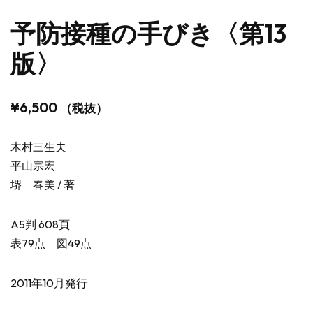
予防接種の手びき〈第13
版〉
¥
6,500
（税抜）
木村三生夫
平山宗宏
堺 春美 / 著
A5判 608頁
表79点 図49点
2011年10月発行