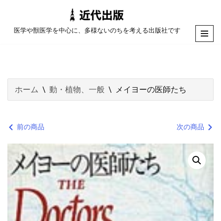
コ
医学や獣医学を中心に、多様ないのちを考える出版社です
ン
テ
ン
ツ
ホーム
\
動・植物、一般
\
メイヨーの医師たち
へ
ス
キ
前の商品
次の商品
ッ
プ