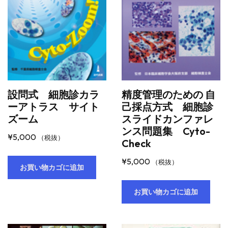
設問式 細胞診カラ
精度管理のための 自
ーアトラス サイト
己採点方式 細胞診
ズーム
スライドカンファレ
ンス問題集 Cyto-
¥
5,000
（税抜）
Check
¥
5,000
（税抜）
お買い物カゴに追加
お買い物カゴに追加