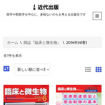
コ
医学や獣医学を中心に、多様ないのちを考える出版社です
ン
テ
ン
ツ
ホーム
\
雑誌『臨床と微生物』
\
2014年(41巻)
へ
ス
全7件を表示
キ
ッ
プ