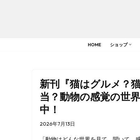
コ
ン
テ
HOME
ショップ
ン
ツ
へ
ス
新刊『猫はグルメ？
キ
ッ
当？動物の感覚の世
プ
中！
2026年7月13日
「動物はどんな世界を見て、聞いて、