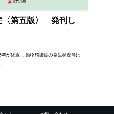
症〈第五版〉 発刊し
6年が経過し,動物感染症の発生状況等は
。…